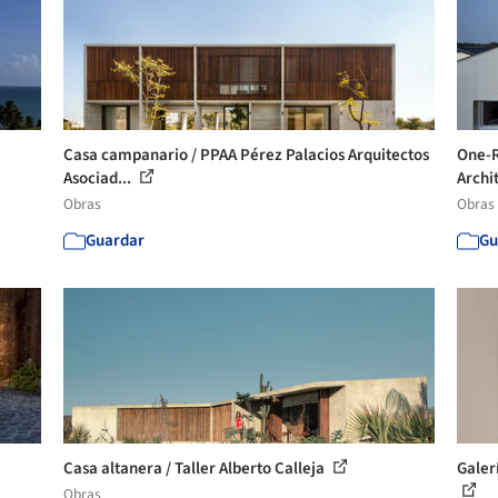
Casa campanario / PPAA Pérez Palacios Arquitectos
One-R
Asociad...
Archit
Obras
Obras
Guardar
Gu
Casa altanera / Taller Alberto Calleja
Galer
Obras