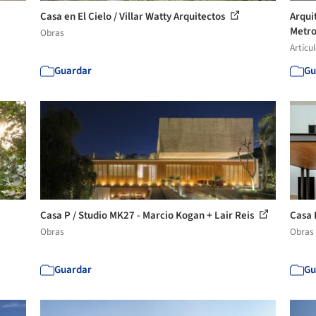
Casa en El Cielo / Villar Watty Arquitectos
Arqui
Metro
Obras
Artícu
Guardar
Gu
Casa P / Studio MK27 - Marcio Kogan + Lair Reis
Casa 
Obras
Obras
Guardar
Gu