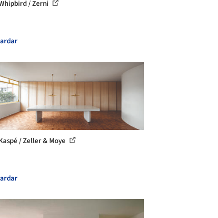
Whipbird / Zerni
ardar
Kaspé / Zeller & Moye
ardar