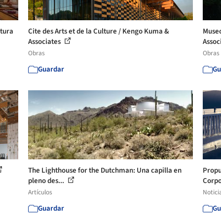
etura
Cite des Arts et de la Culture / Kengo Kuma &
Museo
Associates
Assoc
Obras
Obras
Guardar
Gu
The Lighthouse for the Dutchman: Una capilla en
Propu
pleno des...
Corpo
Artículos
Notici
Guardar
Gu