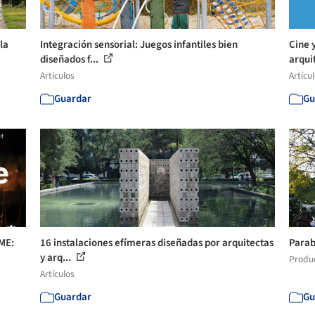
la
Integración sensorial: Juegos infantiles bien
Cine 
diseñados f...
arqui
Artículos
Artícu
Guardar
Gu
ME:
16 instalaciones efímeras diseñadas por arquitectas
Parab
y arq...
Produ
Artículos
Guardar
Gu