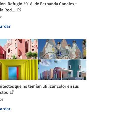
lón 'Refugio 2018' de Fernanda Canales +
ia Rod...
as
ardar
uitectos que no temían utilizar color en sus
ctos
los
ardar