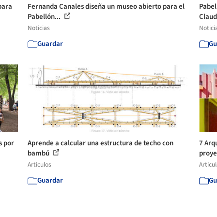
para
Fernanda Canales diseña un museo abierto para el
Pabel
Pabellón...
Claud
Noticias
Notici
Guardar
Gu
s por
Aprende a calcular una estructura de techo con
7 Arq
bambú
proye
Artículos
Artícu
Guardar
Gu