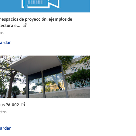
y espacios de proyección: ejemplos de
tectura e...
los
ardar
us PA-002
ctos
ardar