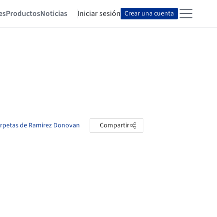
es
Productos
Noticias
Iniciar sesión
Crear una cuenta
carpetas de Ramirez Donovan
Compartir