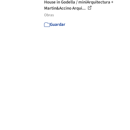
House in Godella / miniArquitectura +
Martin&Accino Arqui...
Obras
Guardar