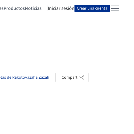
es
Productos
Noticias
Iniciar sesión
Crear una cuenta
petas de Rakotovazaha Zazah
Compartir