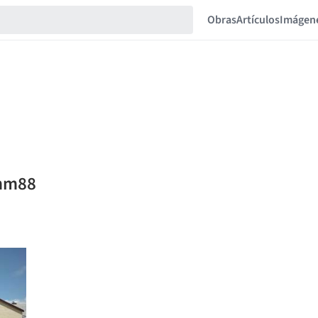
Obras
Artículos
Imágen
imm88