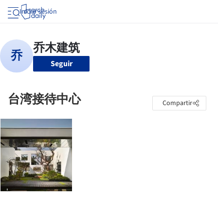
Iniciar sesión
Seguir
台湾接待中心
Compartir