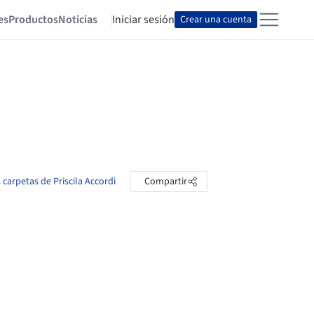
es
Productos
Noticias
Iniciar sesión
Crear una cuenta
s carpetas de Priscila Accordi
Compartir