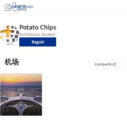
Iniciar sesión
Seguir
机场
Compartir