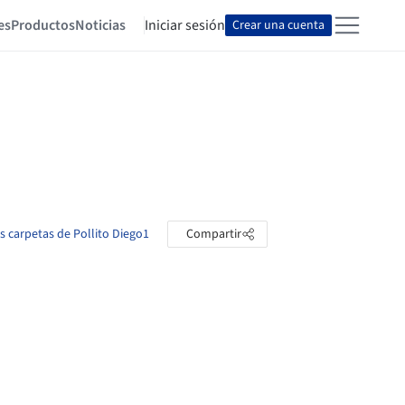
es
Productos
Noticias
Iniciar sesión
Crear una cuenta
as carpetas de Pollito Diego1
Compartir