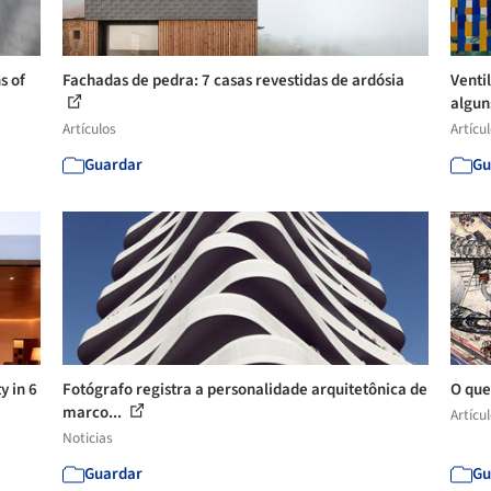
s of
Fachadas de pedra: 7 casas revestidas de ardósia
Venti
algun
Artículos
Artícu
Guardar
Gu
y in 6
Fotógrafo registra a personalidade arquitetônica de
O que
marco...
Artícu
Noticias
Guardar
Gu