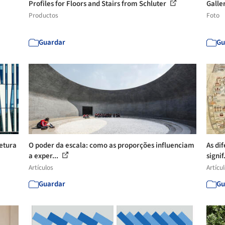
Profiles for Floors and Stairs from Schluter
Galler
Productos
Foto
Guardar
Gu
tetura
O poder da escala: como as proporções influenciam
As di
a exper...
signif
Artículos
Artícu
Guardar
Gu