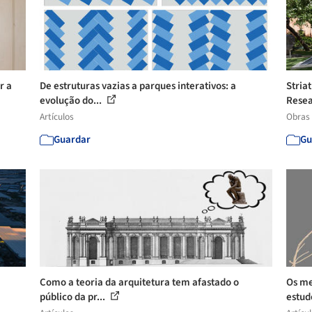
r a
De estruturas vazias a parques interativos: a
Stria
evolução do...
Resea
Artículos
Obras
Guardar
Gu
Como a teoria da arquitetura tem afastado o
Os me
público da pr...
estu