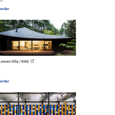
los
ardar
Leaves Villa / KIAS
ardar