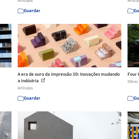
Artículos
Artícu
Guardar
Gu
A era de ouro da impressão 3D: Inovações mudando
Four 
a indústria
Obras
Artículos
Guardar
Gu