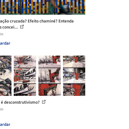
lação cruzada? Efeito chaminé? Entenda
s concei...
los
ardar
 é desconstrutivismo?
los
ardar