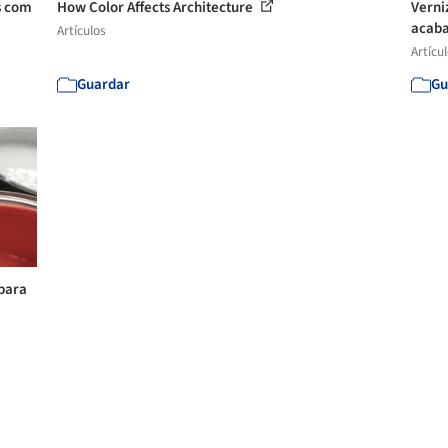
s com
How Color Affects Architecture
Verniz
acaba
Artículos
Artícu
Guardar
Gu
 para