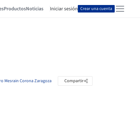
es
Productos
Noticias
Iniciar sesión
Crear una cuenta
dro Mesrain Corona Zaragoza
Compartir