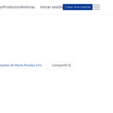
es
Productos
Noticias
Iniciar sesión
Crear una cuenta
arpetas de Paola Perales Gris
Compartir