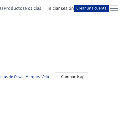
es
Productos
Noticias
Iniciar sesión
Crear una cuenta
rpetas de Oswal Marquez Vela
Compartir