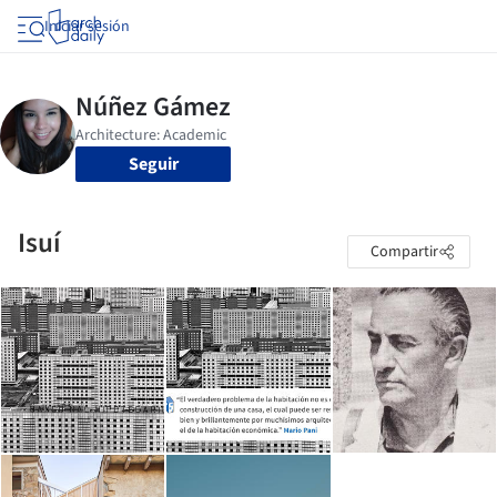
Iniciar sesión
Seguir
Isuí
Compartir