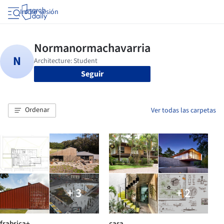
Iniciar sesión
Seguir
Ordenar
Ver todas las carpetas
+ 3
+ 2
frabrica+
casa