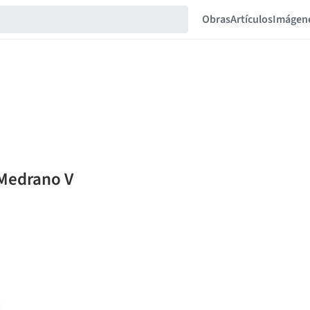
Obras
Artículos
Imágen
 Medrano V