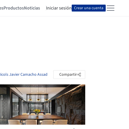
es
Productos
Noticias
Iniciar sesión
Crear una cuenta
 Nicols Javier Camacho Assad
Compartir