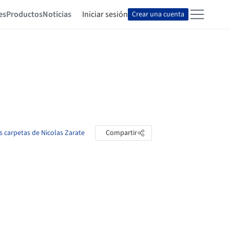
es
Productos
Noticias
Iniciar sesión
Crear una cuenta
as carpetas de Nicolas Zarate
Compartir