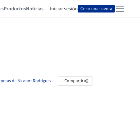
es
Productos
Noticias
Iniciar sesión
Crear una cuenta
arpetas de Nicanor Rodriguez
Compartir