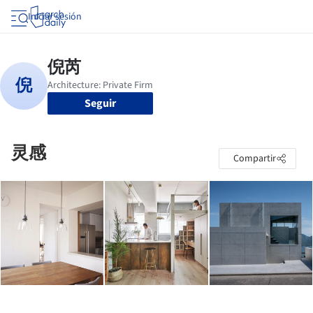
Iniciar sesión
Seguir
灵感
Compartir