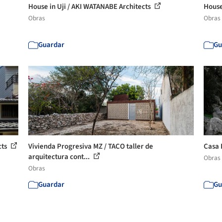
House in Uji / AKI WATANABE Architects
House
Obras
Obras
Guardar
Gu
cts
Vivienda Progresiva MZ / TACO taller de
Casa 
arquitectura cont...
Obras
Obras
Guardar
Gu