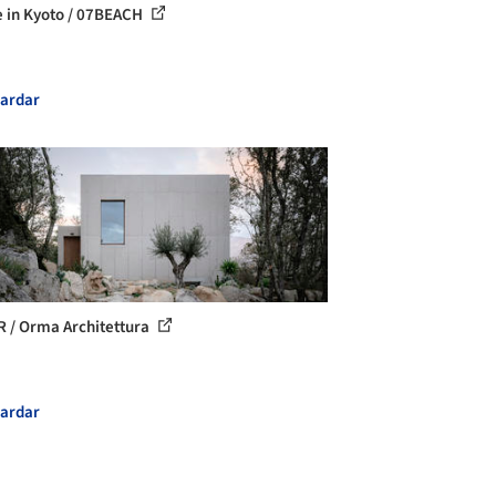
 in Kyoto / 07BEACH
ardar
R / Orma Architettura
ardar