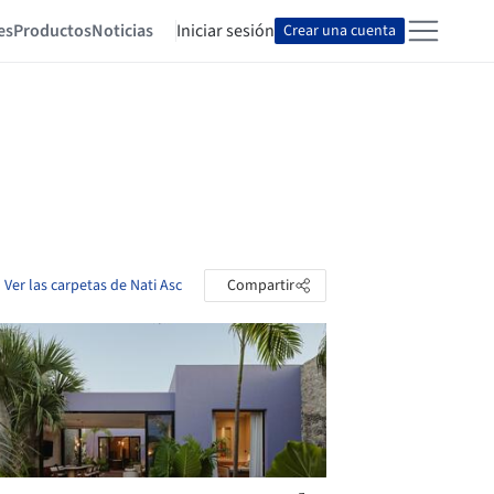
es
Productos
Noticias
Iniciar sesión
Crear una cuenta
Ver las carpetas de Nati Asc
Compartir