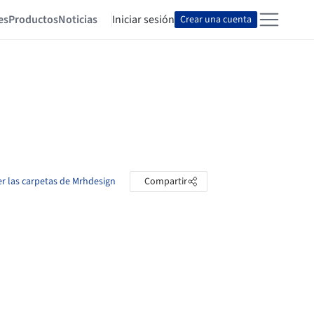
es
Productos
Noticias
Iniciar sesión
Crear una cuenta
er las carpetas de Mrhdesign
Compartir