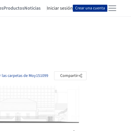
es
Productos
Noticias
Iniciar sesión
Crear una cuenta
r las carpetas de Moy151099
Compartir