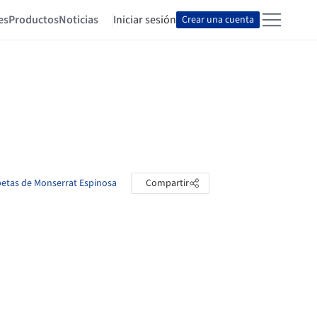
es
Productos
Noticias
Iniciar sesión
Crear una cuenta
rpetas de Monserrat Espinosa
Compartir