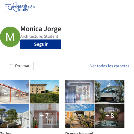
Iniciar sesión
Seguir
Ordenar
Ver todas las carpetas
+ 7
+ 8
Taller
Proyectos cool