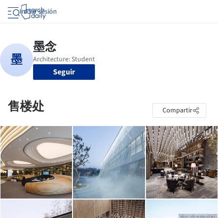
Iniciar sesión
Seguir
售楼处
Compartir