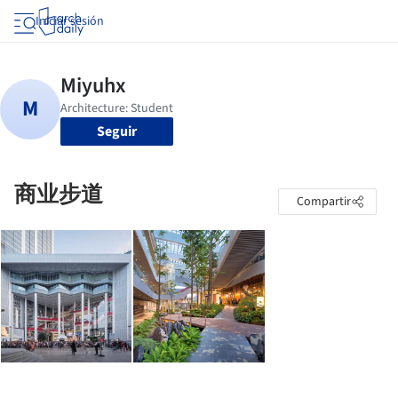
Iniciar sesión
Seguir
商业步道
Compartir