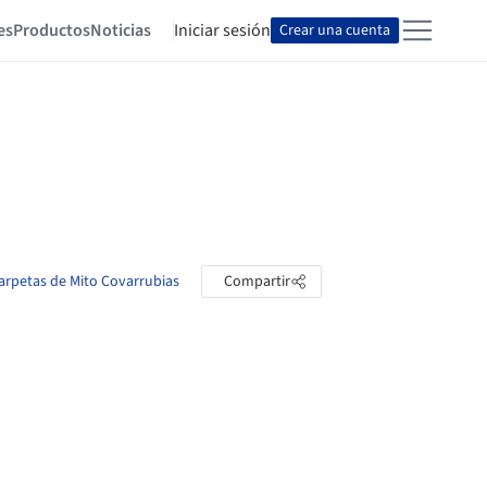
es
Productos
Noticias
Iniciar sesión
Crear una cuenta
carpetas de Mito Covarrubias
Compartir