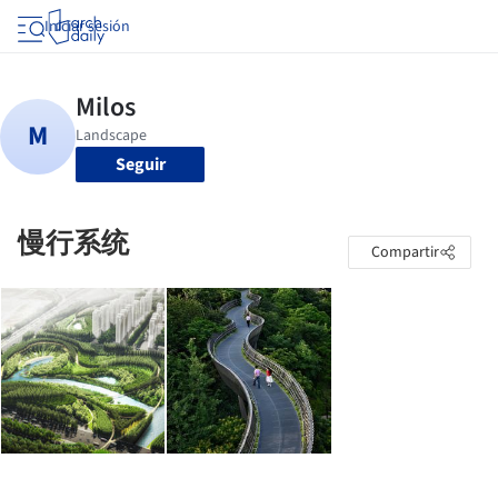
Iniciar sesión
Seguir
慢行系统
Compartir