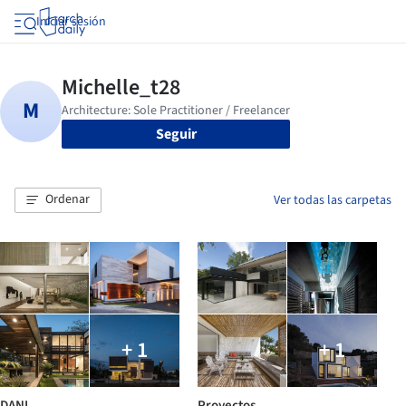
Iniciar sesión
Seguir
Ordenar
Ver todas las carpetas
+ 1
+ 1
DANI
Proyectos