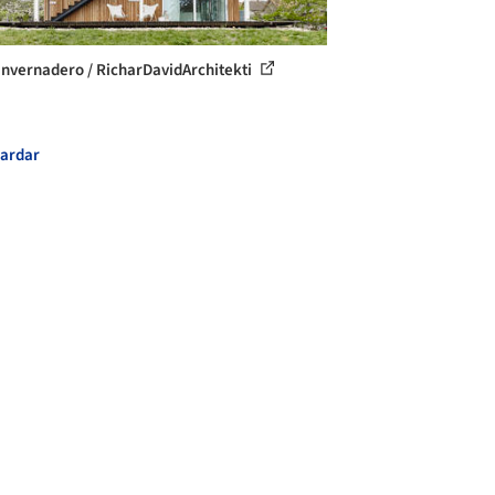
invernadero / RicharDavidArchitekti
ardar