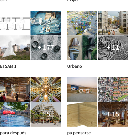
+ 177
+ 11
ETSAM 1
Urbano
+ 5
+ 15
para después
pa pensarse