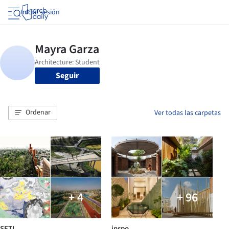
Iniciar sesión
Seguir
Ordenar
Ver todas las carpetas
+ 4
+ 96
SETI
inspo