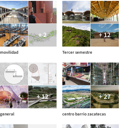
+ 2
+ 12
movilidad
Tercer semestre
+ 12
+ 27
general
centro barrio zacatecas