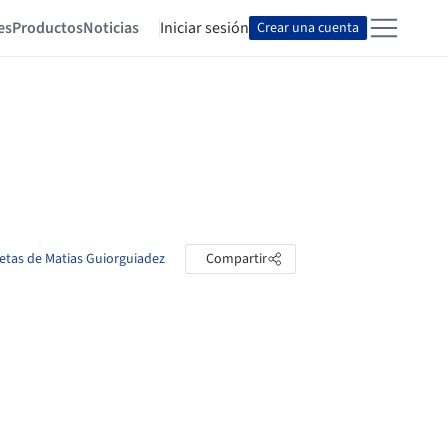
es
Productos
Noticias
Iniciar sesión
Crear una cuenta
petas de Matias Guiorguiadez
Compartir