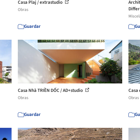
Casa Plaj / extrastudio
Archi
Differ
Obras
Misce
Guardar
Gu
Casa Nhà TRIỀN DỐC / AD+studio
Casa 
Obras
Obras
Guardar
Gu