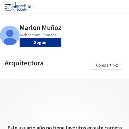
Iniciar sesión
Seguir
Arquitectura
Compartir
Este usuario aún no tiene favoritos en esta carpeta