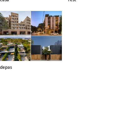
+ 1
depas