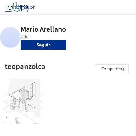
Iniciar sesión
Seguir
teopanzolco
Compartir