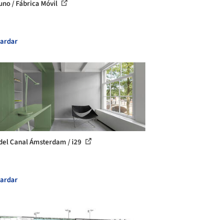
uno / Fábrica Móvil
ardar
del Canal Ámsterdam / i29
ardar