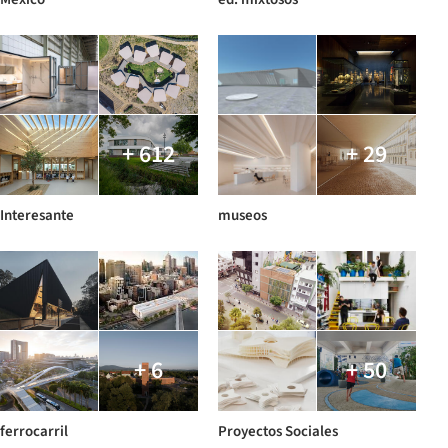
+ 612
+ 29
Interesante
museos
+ 6
+ 50
ferrocarril
Proyectos Sociales