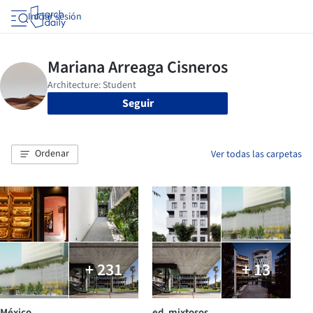
Iniciar sesión
Seguir
Ordenar
Ver todas las carpetas
+ 231
+ 13
México
ed. mixtosos