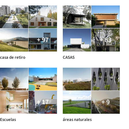
+ 97
+ 83
casa de retiro
CASAS
+ 17
+ 9
Escuelas
áreas naturales