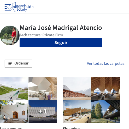
Iniciar sesión
Seguir
Ordenar
Ver todas las carpetas
+ 1
+ 5
Los angeles
Skylodge