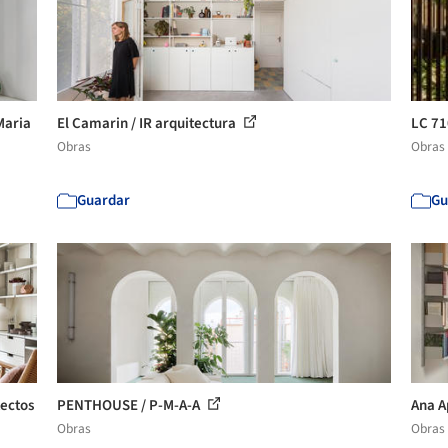
Maria
El Camarin / IR arquitectura
LC 71
Obras
Obras
Guardar
Gu
tectos
PENTHOUSE / P-M-A-A
Ana A
Obras
Obras