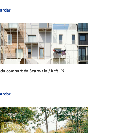
ardar
nda compartida Scarwafa / Krft
ardar