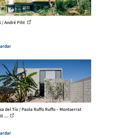
G / André Pihl
ardar
sa del Tío / Paola Ruffo Ruffo – Montserrat
i ...
ardar