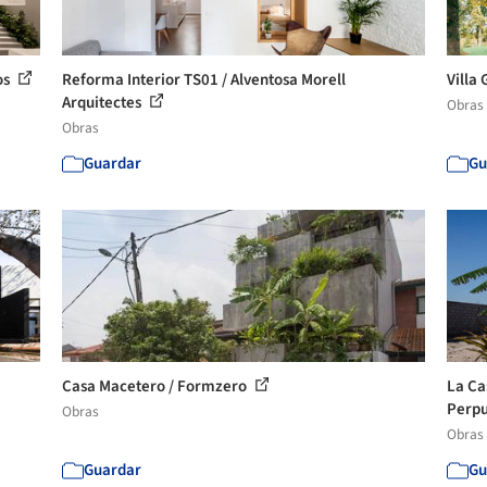
os
Reforma Interior TS01 / Alventosa Morell
Villa 
Arquitectes
Obras
Obras
Guardar
Gu
Casa Macetero / Formzero
La Ca
Perpul
Obras
Obras
Guardar
Gu