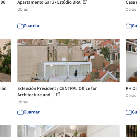
100
Apartamento Garú / Estúdio BRA
Casa r
Obras
Obras
Guardar
Gu
ción
Extensión Président / CENTRAL Office for
PH Ol
Architecture and...
Obras
Obras
Guardar
Gu