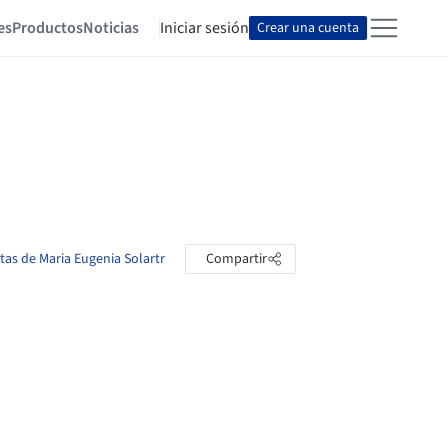
es
Productos
Noticias
Iniciar sesión
Crear una cuenta
etas de Maria Eugenia Solartr
Compartir