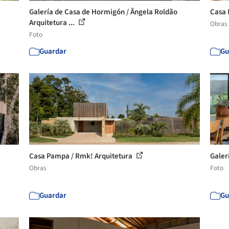
Galería de Casa de Hormigón / Ângela Roldão
Casa 
Arquitetura ...
Obras
Foto
Guardar
Gu
Casa Pampa / Rmk! Arquitetura
Galer
Obras
Foto
Guardar
Gu