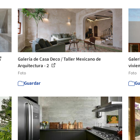
Galería de Casa Deco / Taller Mexicano de
Galer
Arquitectura - 2
vivien
Foto
Foto
Guardar
Gu