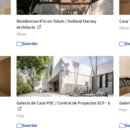
Residencias K’in en Tulum / Holland Harvey
Casa 
Architects
Obras
Obras
Guardar
Gu
Galería de Casa PDC / Central de Proyectos SCP - 6
Galer
Foto
Foto
Guardar
Gu