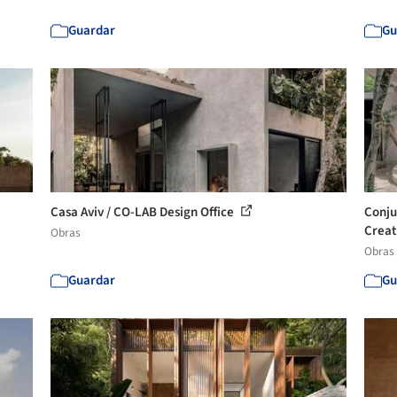
Guardar
Gu
Casa Aviv / CO-LAB Design Office
Conju
Creat
Obras
Obras
Guardar
Gu