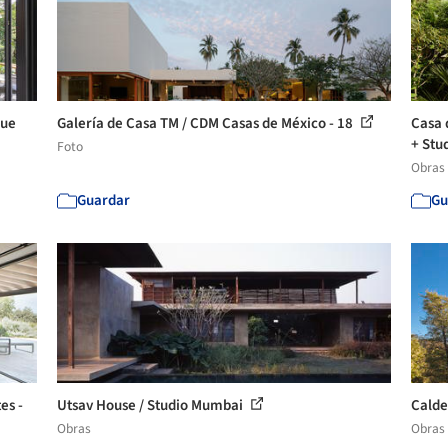
que
Galería de Casa TM / CDM Casas de México - 18
Casa 
+ Stud
Foto
Obras
Guardar
Gu
es -
Utsav House / Studio Mumbai
Calde
Obras
Obras