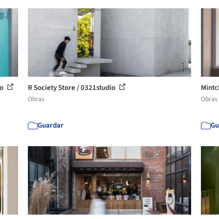
io
R Society Store / 0321studio
Mintc
Obras
Obras
Guardar
Gu