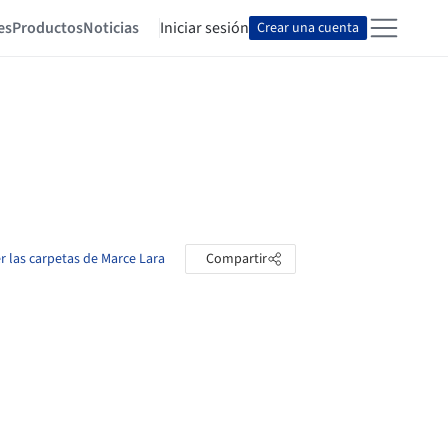
es
Productos
Noticias
Iniciar sesión
Crear una cuenta
r las carpetas de Marce Lara
Compartir