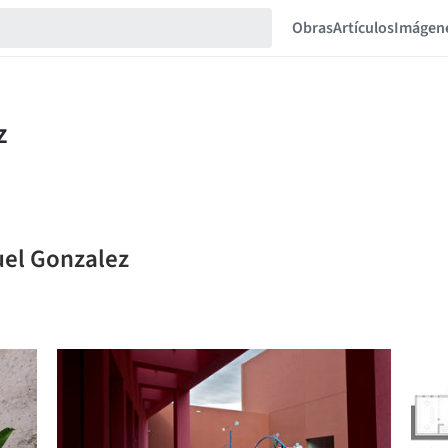
Obras
Artículos
Imágen
uel Gonzalez