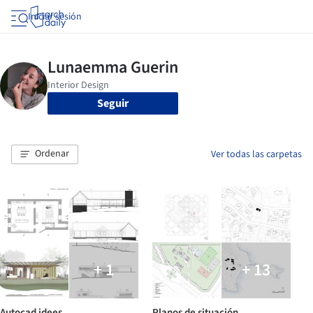
Iniciar sesión
Seguir
Ordenar
Ver todas las carpetas
+ 1
+ 13
Autocad idees
Planos de situación